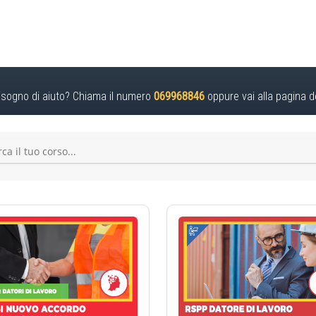
isogno di aiuto? Chiama il numero
069968846
oppure vai alla pagina d