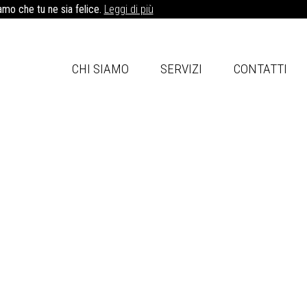
iamo che tu ne sia felice.
Leggi di più
CHI SIAMO
SERVIZI
CONTATTI
Contattaci
che
tore,
ta a
avoro
one