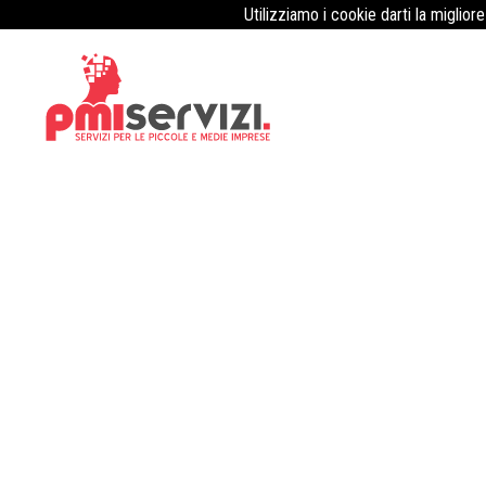
Utilizziamo i cookie darti la miglior
Attestati sicurezza sul lavoro e pa
forma per prevenire i rischi nelle 
Pubblicato il
3 Agosto 2023
L’agenzia formativa “SicurAgricoltura” offre corsi completi per o
fornendo competenze essenziali per la prevenzione dei rischi l
tutti coloro che lavorano nel settore agricolo, sia come impren
sicuro ed evitare incidenti o infortuni. I corsi si concentrano 
sicurezza sul lavoro, sull’identificazione dei potenziali risch