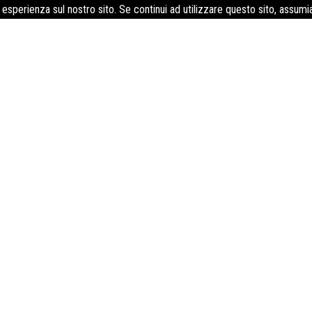
e esperienza sul nostro sito. Se continui ad utilizzare questo sito, assum
tentino trattore: l’agenzia formativa 
macchine agricole
ttenere gli attestati di sicurezza sul lavoro e il patentino del trat
egati all’utilizzo delle macchine agricole. La formazione è rivol
ditori che come dipendenti, al fine di garantire un ambiente di l
sulla conoscenza delle normative vigenti in materia di salute e
i presenti nella gestione delle macchine agricole e sull’applicazi