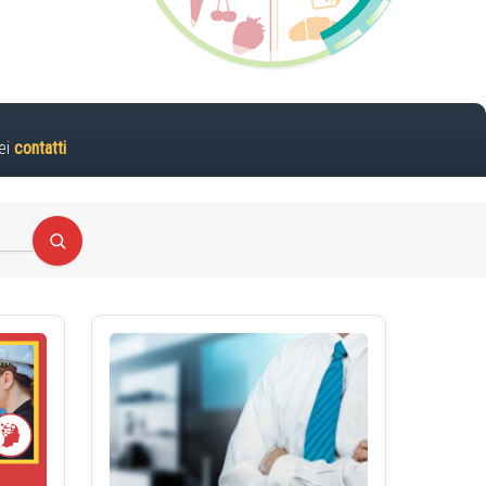
ei
contatti