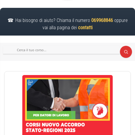
Hai bisogno di aiuto? Chiama il numero
069968846
oppure
vai alla pagina dei
contatti