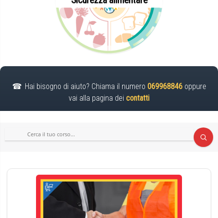
Hai bisogno di aiuto? Chiama il numero
069968846
oppure
vai alla pagina dei
contatti