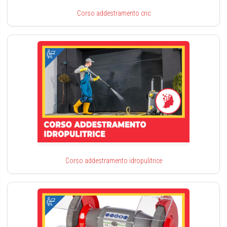
Corso addestramento cric
Corso addestramento idropulitrice