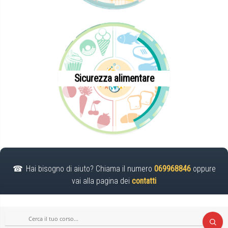
Sicurezza alimentare
Hai bisogno di aiuto? Chiama il numero
069968846
oppure
vai alla pagina dei
contatti