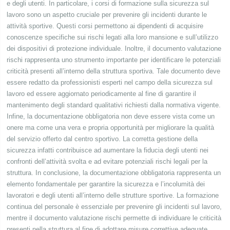
e degli utenti. In particolare, i corsi di formazione sulla sicurezza sul
lavoro sono un aspetto cruciale per prevenire gli incidenti durante le
attività sportive. Questi corsi permettono ai dipendenti di acquisire
conoscenze specifiche sui rischi legati alla loro mansione e sull’utilizzo
dei dispositivi di protezione individuale. Inoltre, il documento valutazione
rischi rappresenta uno strumento importante per identificare le potenziali
criticità presenti all’interno della struttura sportiva. Tale documento deve
essere redatto da professionisti esperti nel campo della sicurezza sul
lavoro ed essere aggiornato periodicamente al fine di garantire il
mantenimento degli standard qualitativi richiesti dalla normativa vigente.
Infine, la documentazione obbligatoria non deve essere vista come un
onere ma come una vera e propria opportunità per migliorare la qualità
del servizio offerto dal centro sportivo. La corretta gestione della
sicurezza infatti contribuisce ad aumentare la fiducia degli utenti nei
confronti dell’attività svolta e ad evitare potenziali rischi legali per la
struttura. In conclusione, la documentazione obbligatoria rappresenta un
elemento fondamentale per garantire la sicurezza e l’incolumità dei
lavoratori e degli utenti all’interno delle strutture sportive. La formazione
continua del personale è essenziale per prevenire gli incidenti sul lavoro,
mentre il documento valutazione rischi permette di individuare le criticità
presenti nella struttura al fine di adottare misure correttive adeguate.