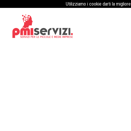
Utilizziamo i cookie darti la miglior
Formazione sicurezza: diventa un 
online
Pubblicato il
7 Agosto 2023
Il corso di formazione per formatori della sicurezza sulla pia
necessarie a svolgere al meglio il ruolo di formatore in ambit
tecniche didattiche e metodologie per coinvolgere i partecipant
divide in moduli tematici, ognuno dei quali affronta una speci
degli incidenti sul lavoro e l’uso corretto degli equipaggiame