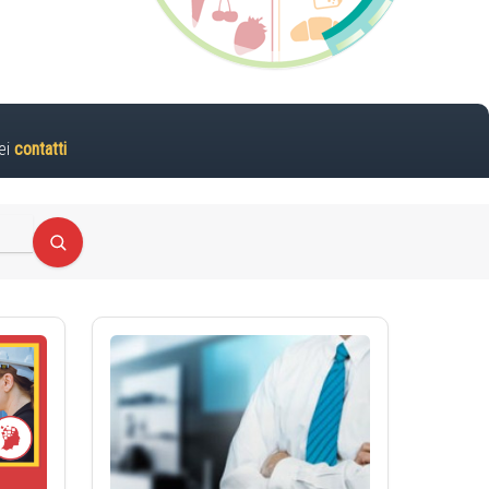
ei
contatti