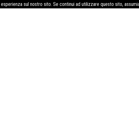
e esperienza sul nostro sito. Se continui ad utilizzare questo sito, assum
formatore competente con il corso
ttaforma e-learning è un’opportunità unica per acquisire le comp
o sicurezza. Grazie a questa formazione, potrai apprendere le mi
i, creare materiali efficaci e valutare l’apprendimento. Il corso 
fica area della sicurezza come la gestione del rischio, la preve
nti di protezione individuale. Ogni modulo prevede video lezioni,