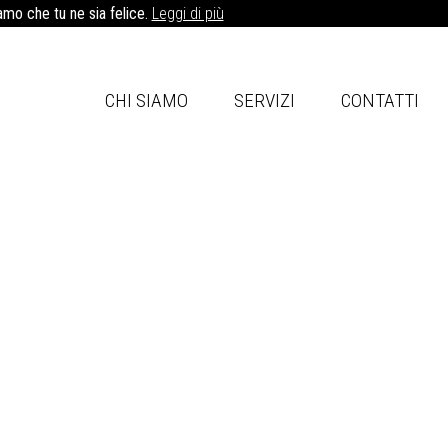
iamo che tu ne sia felice.
Leggi di più
CHI SIAMO
SERVIZI
CONTATTI
Contattaci
etenze
gliori
si
nzione