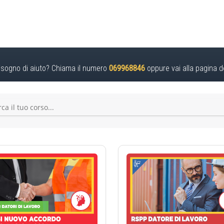
isogno di aiuto? Chiama il numero
069968846
oppure vai alla pagina d