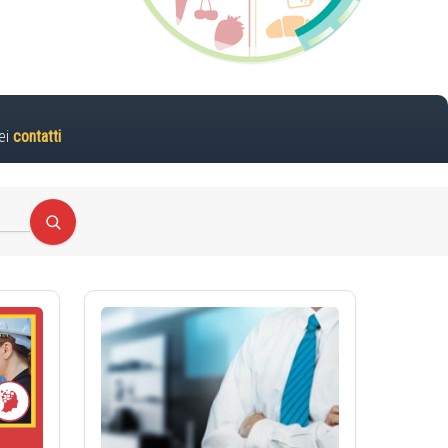
ei
contatti