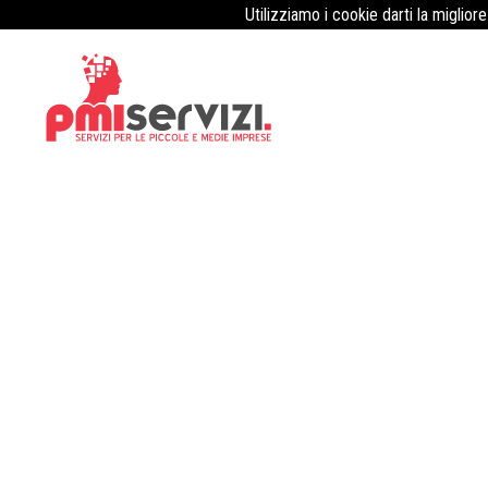
Utilizziamo i cookie darti la miglior
L’importanza della certificazione 
Pubblicato il
1 Aprile 2023
La certificazione HACCP è fondamentale per lavorare in indust
che mira a prevenire la contaminazione da microbi, in modo da 
HACCP è obbligatoria in quasi tutti i paesi ed è diventata un 
a questa certificazione, i processi di produzione sono tenuti so
prodotti salutari e sicuri. Inoltre, il rispetto delle norme sull