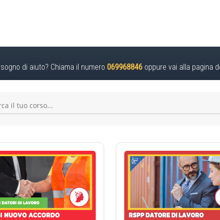
isogno di aiuto? Chiama il numero
069968846
oppure vai alla pagina d