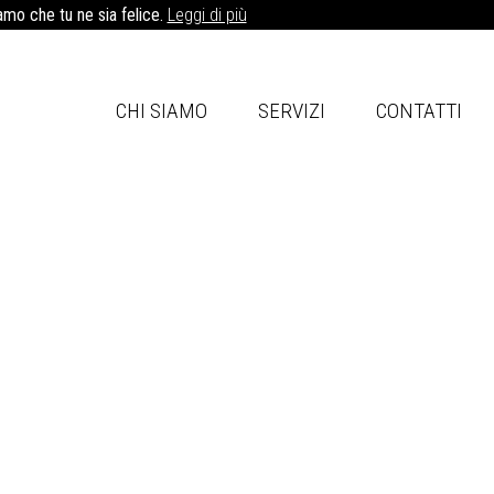
iamo che tu ne sia felice.
Leggi di più
CHI SIAMO
SERVIZI
CONTATTI
Contattaci
alità
Grazie
ico
to.