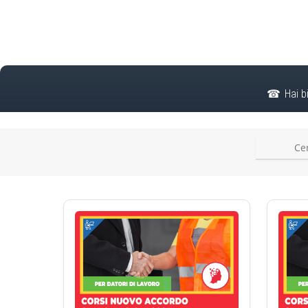
Hai b