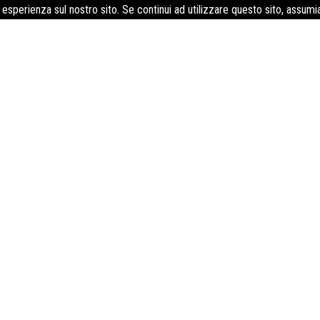
e esperienza sul nostro sito. Se continui ad utilizzare questo sito, assum
HACCP nel settore alimentare
ria alimentare. Si tratta di un sistema di assicurazione della qu
garantire la sicurezza degli alimenti prodotti. La certificazione
requisito indispensabile per lavorare nell’industria alimentare. 
tto controllo e gli operatori del settore possono fornire al pubbl
a qualità consente alle imprese di essere più competitive sul merca