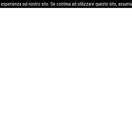
e esperienza sul nostro sito. Se continui ad utilizzare questo sito, assum
e medicina del lavoro rilascio idone
i obbligatorie cartella sanitaria visu
sangue a domicilio a Gavignano
ese Cartelle sanitarie e gestione documentale: soluzioni efficien