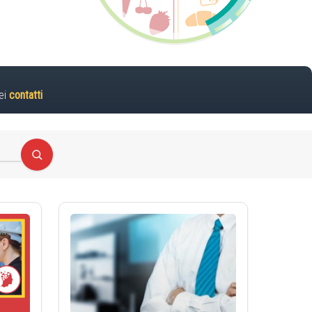
ei
contatti