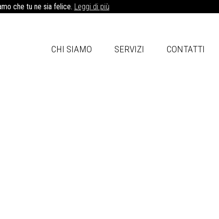
iamo che tu ne sia felice.
Leggi di più
CHI SIAMO
SERVIZI
CONTATTI
Contattaci
ità
s
ti per