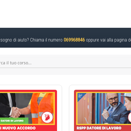
isogno di aiuto? Chiama il numero
069968846
oppure vai alla pagina d