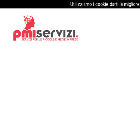
Utilizziamo i cookie darti la miglior
preventivo visite medico competent
annuali analisi lavoratori dipendent
spirometria audiometria prelievo 
Pubblicato il
8 Luglio 2026
Idoneità sanitaria e lavoro: normative e procedure per le impr
aziende e medici