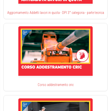
Aggiornamento Addetti lavori in quota - DPI 3° categoria - parte teorica
Corso addestramento cric