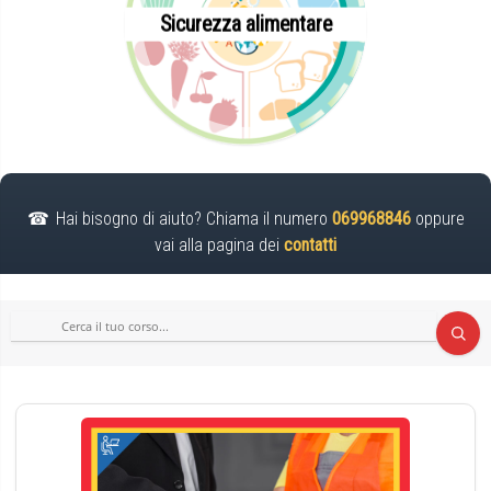
Sicurezza alimentare
Hai bisogno di aiuto? Chiama il numero
069968846
oppure
vai alla pagina dei
contatti