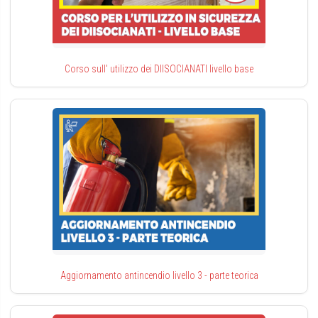
Corso sull' utilizzo dei DIISOCIANATI livello base
Aggiornamento antincendio livello 3 - parte teorica