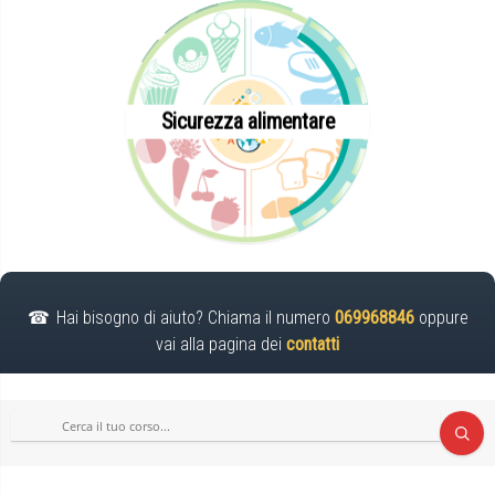
Sicurezza alimentare
Hai bisogno di aiuto? Chiama il numero
069968846
oppure
vai alla pagina dei
contatti