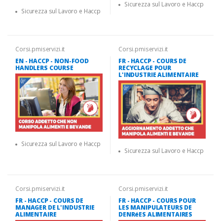
Sicurezza sul Lavoro e Haccp
Sicurezza sul Lavoro e Haccp
Corsi.pmiservizi.it
Corsi.pmiservizi.it
EN - HACCP - NON-FOOD
FR - HACCP - COURS DE
HANDLERS COURSE
RECYCLAGE POUR
L'INDUSTRIE ALIMENTAIRE
Sicurezza sul Lavoro e Haccp
Sicurezza sul Lavoro e Haccp
Corsi.pmiservizi.it
Corsi.pmiservizi.it
FR - HACCP - COURS DE
FR - HACCP - COURS POUR
MANAGER DE L'INDUSTRIE
LES MANIPULATEURS DE
ALIMENTAIRE
DENRéES ALIMENTAIRES