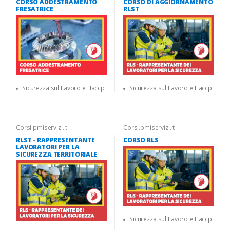
CORSO ADDESTRAMENTO
CORSO DI AGGIORNAMENTO
FRESATRICE
RLST
Sicurezza sul Lavoro e Haccp
Sicurezza sul Lavoro e Haccp
Corsi.pmiservizi.it
Corsi.pmiservizi.it
RLST - RAPPRESENTANTE
CORSO RLS
LAVORATORI PER LA
SICUREZZA TERRITORIALE
Sicurezza sul Lavoro e Haccp