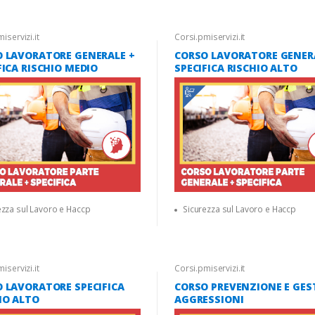
iservizi.it
Corsi.pmiservizi.it
 LAVORATORE GENERALE +
CORSO LAVORATORE GENER
FICA RISCHIO MEDIO
SPECIFICA RISCHIO ALTO
ezza sul Lavoro e Haccp
Sicurezza sul Lavoro e Haccp
iservizi.it
Corsi.pmiservizi.it
 LAVORATORE SPECIFICA
CORSO PREVENZIONE E GES
IO ALTO
AGGRESSIONI