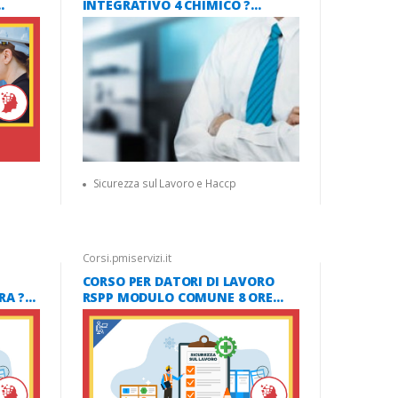
INTEGRATIVO 4 CHIMICO ?
025
PETROLCHIMICO (SETTORE ATECO
C) ? NUOVO ACCORDO STATO
REGIONI 2025 ? 16 ORE [AULA
VIRTUALE]
Sicurezza sul Lavoro e Haccp
Corsi.pmiservizi.it
CORSO PER DATORI DI LAVORO
RA ?
RSPP MODULO COMUNE 8 ORE
A
(NUOVO ACCORDO STATO
REGIONI 2025) [AULA VIRTUALE]
GIONI
LE]