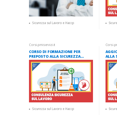
Sicurezza sul Lavoro e Haccp
Sicur
Corsi.pmiservizi.it
Corsi.pm
CORSO DI FORMAZIONE PER
AGGI
PREPOSTO ALLA SICUREZZA
ALLA 
(NUOVO ACCORDO STATO
ACCOR
REGIONI 2025) 12 ORE [AULA
ORE [
VIRTUALE]
Sicurezza sul Lavoro e Haccp
Sicur