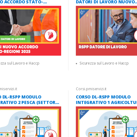
O ACCORDO STATO-
DATORI DI LAVORO NUOVO
NI 2025 MODULO CANTIERI
ACCORDO STATO REGIONI 2
)
ezza sul Lavoro e Haccp
Sicurezza sul Lavoro e Haccp
iservizi.it
Corsi.pmiservizi.it
O DL-RSPP MODULO
CORSO DL-RSPP MODULO
RATIVO 2 PESCA (SETTORE
INTEGRATIVO 1 AGRICOLTU
 A 03) ? NUOVO ACCORDO
SILVICOLTURA ? ZOOTECNI
 REGIONI 2025 ? 16 ORE
(SETTORE ATECO A01-02) ?
 VIRTUALE]
NUOVO ACCORDO STATO RE
2025 ? 16 ORE [AULA VIRTUA