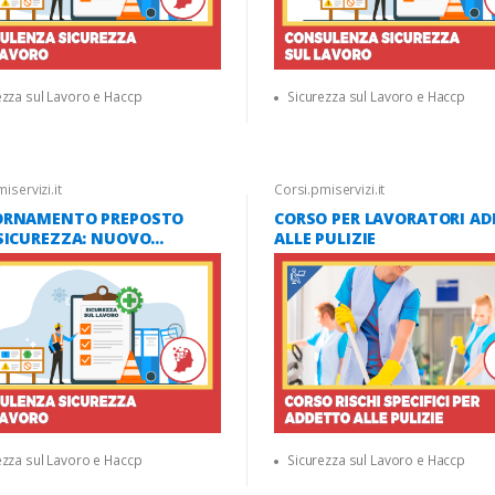
ezza sul Lavoro e Haccp
Sicurezza sul Lavoro e Haccp
iservizi.it
Corsi.pmiservizi.it
ORNAMENTO PREPOSTO
CORSO PER LAVORATORI AD
SICUREZZA: NUOVO
ALLE PULIZIE
DO STATO REGIONI 2025 6
AULA VIRTUALE]
ezza sul Lavoro e Haccp
Sicurezza sul Lavoro e Haccp