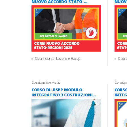
NUOVO ACCORDO STATO-
NUOV
REGIONI 2025 (16 ORE)
REGIO
(6 ORE
Sicurezza sul Lavoro e Haccp
Sicur
Corsi.pmiservizi.it
Corsi.pm
CORSO DL-RSPP MODULO
CORS
INTEGRATIVO 3 COSTRUZIONI
INTEG
(SETTORE ATECO F) ? NUOVO
ATECO
ACCORDO STATO REGIONI 2025 ?
STATO
16 ORE [AULA VIRTUALE]
[AULA