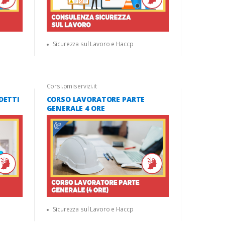
Sicurezza sul Lavoro e Haccp
Corsi.pmiservizi.it
DETTI
CORSO LAVORATORE PARTE
GENERALE 4 ORE
Sicurezza sul Lavoro e Haccp