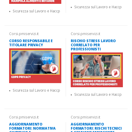
Sicurezza sul Lavoro e Haccp
Sicurezza sul Lavoro e Haccp
Corsi.pmiservizi.it
Corsi.pmiservizi.it
CORSO RESPONSABILE E
RISCHIO STRESS LAVORO
TITOLARE PRIVACY
CORRELATO PER
PROFESSIONISTI
Sicurezza sul Lavoro e Haccp
Sicurezza sul Lavoro e Haccp
Corsi.pmiservizi.it
Corsi.pmiservizi.it
AGGIORNAMENTO
AGGIORNAMENTO
FORMATORI: NORMATIVA
FORMATORI: RISCHI TECNICI