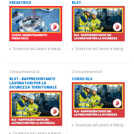
FRESATRICE
RLST
Sicurezza sul Lavoro e Haccp
Sicurezza sul Lavoro e Haccp
Corsi.pmiservizi.it
Corsi.pmiservizi.it
RLST - RAPPRESENTANTE
CORSO RLS
LAVORATORI PER LA
SICUREZZA TERRITORIALE
Sicurezza sul Lavoro e Haccp
Sicurezza sul Lavoro e Haccp